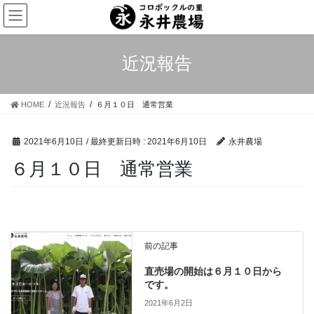
コ
ナ
ン
ビ
テ
ゲ
ン
ー
近況報告
ツ
シ
へ
ョ
ス
ン
HOME
近況報告
６月１０日 通常営業
キ
に
ッ
移
プ
動
2021年6月10日
/ 最終更新日時 :
2021年6月10日
永井農場
６月１０日 通常営業
前の記事
直売場の開始は６月１０日から
です。
2021年6月2日