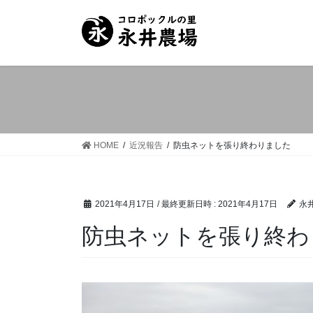
コ
ナ
ン
ビ
テ
ゲ
ン
ー
ツ
シ
へ
ョ
ス
ン
キ
に
ッ
移
HOME
近況報告
防虫ネットを張り終わりました
プ
動
2021年4月17日
/ 最終更新日時 :
2021年4月17日
永
防虫ネットを張り終わ